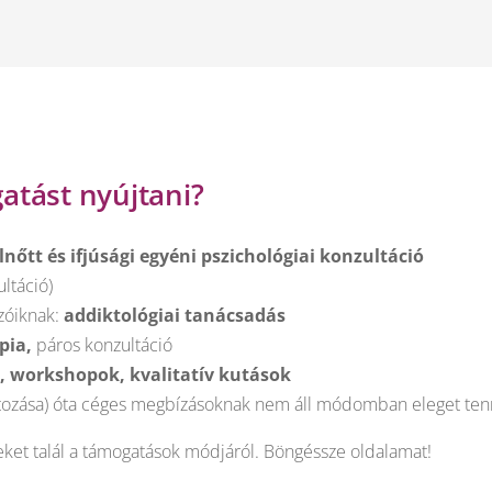
atást nyújtani?
lnőtt és ifjúsági egyéni pszichológiai konzultáció
ltáció)
zóiknak:
addiktológiai tanácsadás
pia,
páros konzultáció
, workshopok, kvalitatív kutások
áltozása) óta céges megbízásoknak nem áll módomban eleget ten
t talál a támogatások módjáról. Böngéssze oldalamat!