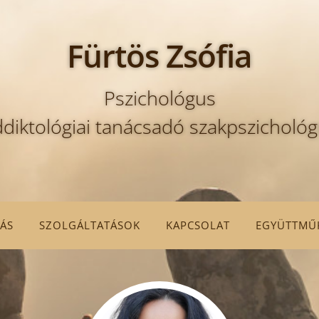
Fürtös Zsófia
Pszichológus
diktológiai tanácsadó szakpszicholó
ÁS
SZOLGÁLTATÁSOK
KAPCSOLAT
EGYÜTTMŰK