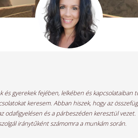
ek és gyerekek fejében, lelkében és kapcsolataiban 
csolatokat keresem. Abban hiszek, hogy az összefü
 az odafigyelésen és a párbeszéden keresztül vezet
a szolgál iránytűként számomra a munkám során.